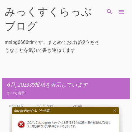
スキップしてメイン コンテンツに移動
みっくすくらっぷ
ブログ
mtripg6666tdrです。まとめておけば役立ちそ
うなことを気分で書き連ねてます
6月, 2023の投稿を表示しています
すべて表示
投
稿