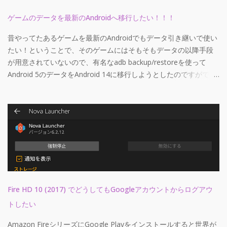
と思います。 私のPCの場合、メインのディスクドライブがハード
ディスクですので、最小要件である、「SSDであること」を満た
ゲームのデータを最新のAndroidへ移行したい！！！
していませんでしたので、これを回避しつつ、外付けのSSDにイ
昔やってたあるゲームを最新のAndroidでもデータ引き継いで使い
ンストールしてそれなりにちゃんと動くようにしてみたので、そ
たい！ということで、そのゲームにはそもそもデータの以降手段
の備忘録がわりです。 最小要件を満たしていないPCで動かす 要件
が用意されていないので、有名なadb backup/restoreを使って
を満たしていないと起動できない 実は、最小要件を満たしていな
Android 5のデータをAndroid 14に移行しようとしたのですができ
いPCで動かす方法については、 Google Play ヘルプのこちらのス
なかったのでどうしたかをメモで書き連ねます 以下ではゲームの
レッド で、公式なのかは知りませんがたぶん公式に言及されてい
パッケージ名はgame.no.package.nameとします。なんのゲーム
ます。 しかも、わりと簡単な仕組みで、 環境変数 を設定すればい
かは察してください かなり殴り書きなのは許してください。 そも
いというものです。ある程度精通している人であれば、すぐでき
そも今まではどうやっていたか そもそも、前述のように、今回の
ますね。レジストリでもないし 環境変数の細かい設定方法など
ゲームにはデータの以降手段が用意されていないので、adb
は、 こちらの記事 などで詳しく書かれていますし、ほかにも調べ
backup/restoreを使ってデータを移行するしかありませんでし
ればいくらでも記事が出てくるのでこちらでは省略します。 設定
た。 ADBがあらかじめ使えるようにしておきましょう（検索すれ
する値は以下の通りです。
ばやりかたはいっぱい出てきます） 移行元デバイスをPCに接続し
GOOGLE_PLAY_GAMES_SUPPRESS_COMPATIBILITY_CHECK=TR
ます adb backup game.no.package.name をします 実行したフォ
UE このようにすればOKです。 この状態で起動すると、エラーダ
Fire HD 10 (2017) でどうしてもGoogleアカウントからログアウ
ルダにbackup.abができます 移行先のデバイスでそのゲームをPlay
イアログが、警告ダイアログに代わり、起動ができるようになり
トしたい
ストアでインストールしておきます 移行先のデバイスをPCに接続
ます 勝利ですね() これで突破は完了です。割と簡単。 外付けドラ
します adb restore backup.ab をします adb backup/restoreが使
イブにデータを入れる方法 さて、HDDのPCでも起動することがで
Amazon FireシリーズにGoogle Playをインストールすると世界が