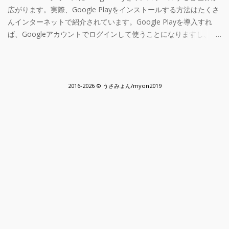
えるだけありがたかったのですが、移行先がAndroid 14だったか
きましたが、いまのGoogle Play GamesはCドライブにデフォルト
広がります。実際、Google Playをインストールする方法はたくさ
らか、復元が完了しました、と出るのにアプリのデータが０のま
でデータを保存します。この挙動のせいで、さすがに重くなりま
んインターネットで紹介されています。Google Playを導入すれ
まで何かがうまくいっていない 調べてみる ネットでいろいろ調べ
す。 幸いにも、外付けSSDがあるので、こっちにデータをいれて
ば、Googleアカウントでログインして使うことになりますし、複
てみますが決定的な情報が全く出てこない 新しいAndroidから古い
ある程度快適に使えるようにしたいと思います。 おそらく、初回
数のアカウントでログインすればより便利になります。 しかし、
Androidに移行するときにはabファイルのバージョンが古くなるの
起動したら、ログインを促されると思いますが、ログインせずに
Fireと紐づいたGoogleアカウントを紐付け解除して端末からアカ
で、 android-backup-extractor を使ってリパックしてやるとよい
ウインドウを閉じておいてください。 また、アプリはウインドウ
ウントを消去する方法は、検索してもあまり出てきません。 Fire
→今回は違う Android 12から、adb backupはrootでないとできな
を閉じても常駐し続けます。通知領域にアイコンが残っています
タブレットでGoogleアカウントを追加・削除する方法 | 有限工房
2016-2026 ©︎ うさみょん/myon2019
いらしい→今はbackupはうまくいっているらしいけどrestoreがで
ので、それを右クリックして終了しておきましょう。 それでは、
という記事が最も参考になりますが、手元のFire HD 10 (2017)で
きてない というわけで決定的な情報が全く出てこない いろいろ試
さっそくデー...
は動作しませんでした。Google Playのアカウントの画面で、[この
してみる もしかしたら、インストールされているゲームのバージ
端末のアカウントを管理]をタップしても、通常の設定画面のトッ
ョンが、移行元と移行先で一致していないからエラーになるのか
プが表示されてしまい、Android標準のアカウント設定画面が表示
な？というわけで同じバージョンでそろえてやってみましたが、
されません。 そこで Activity Launcher (Google Playストア) を使
何も状況が変わらない もしかしたら、移行先で仕事用プロフィー
用したところ、アカウント設定の画面を呼び出すことはできたも
ルを使っていたせいか...
のの、ログアウトしたいGoogleアカウントを選択すると設定アプ
リが落ちてしまい、アカウント消去ボタンまで辿り着けず、結局
ログアウトできませんでした。 上の記事では、Google Playのアン
インストールまたは端末初期化（ファクトリリセット）が勧めら
れていますが、単純にログアウトしたい人にとっては大袈裟なも